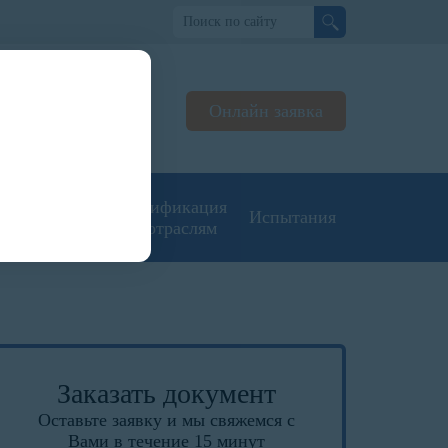
о
Онлайн заявка
ьтируем
жерах
угие типы
Сертификация
Испытания
кументации
по отраслям
Заказать документ
Оставьте заявку и мы свяжемся с
Вами в течение 15 минут