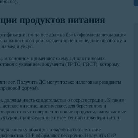
меются).
ции продуктов питания
ртификации, но на нее должна быть оформлена декларация
укты животного происхождения, не прошедшие обработку, а
на мед и уксус.
3Д. В основном применяют схему 1Д для пищевых
отокол с указанием документа (ТР ТС, ГОСТ), которому
яти лет. Получить ДС могут только налоговые резиденты
 правовой формы).
, должны иметь свидетельство о госрегистрации. К таким
 детское питание, диетическое, для беременных и
товаров относят совершенно новые продукты, выпускаемые
уктурой, произведенные путем генной инженерии и т.п.
водят оценку образцов товаров на соответствие
дательства. СГР оформляют бессрочно. Получить СГР