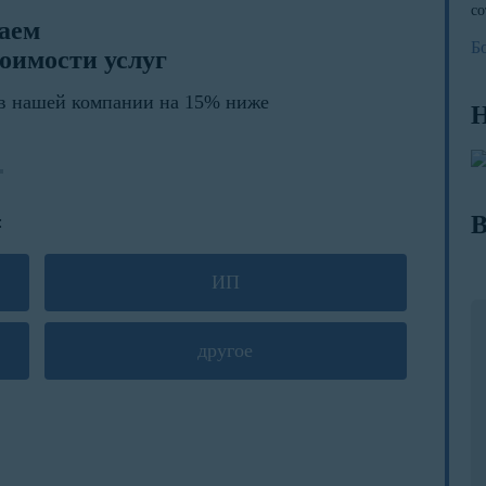
со
лаем
Б
оимости услуг
в нашей компании на 15% ниже
Н
В
:
ИП
другое