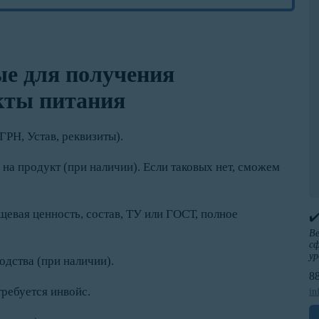
е для получения
кты питания
РН, Устав, реквизиты).
на продукт (при наличии). Если таковых нет, сможем
евая ценность, состав, ТУ или ГОСТ, полное
✔
Ве
сф
ур
дства (при наличии).
8
требуется инвойс.
in