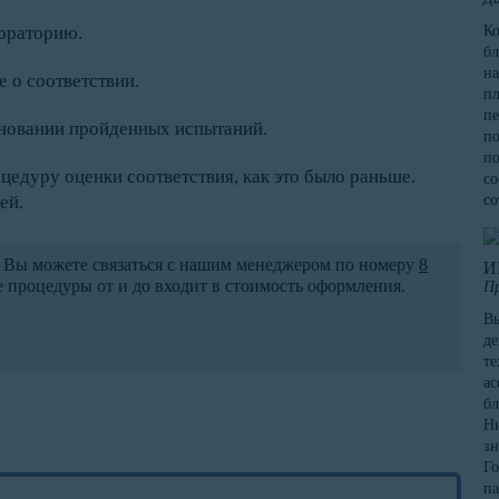
бораторию.
К
бл
на
е о соответствии.
пл
пе
сновании пройденных испытаний.
по
по
цедуру оценки соответствия, как это было раньше.
со
ей.
со
 Вы можете связаться с нашим менеджером по номеру
8
И
 процедуры от и до входит в стоимость оформления.
П
Вы
де
те
ас
бл
Ни
зн
Го
па