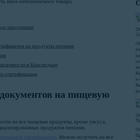
ь ввоз небезопасного товара.
вую продукцию
О
Са
ОО
тификатов на продукты питания
бл
ния
ра
со
ышленности в Краснодаре
к
Ва
ми сертификации
и 
Ва
документов на пищевую
ро
О
Пр
почти на все пищевые продукты, кроме уксуса,
циализированных продуктов питания.
От
Пр
ровольной сертификации
. Можно получить на все