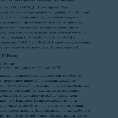
омпания ООО «ГРАДИЕНТ» выражает Вам
агодарность за продуктивное сотрудничество. Несмотря
 короткий срок партнерства, мы смогли наладить
одотворную и эффективную работу. В течение всего
риода вы показали себя, как профессиональные и
рядочные специалисты, разрабатывая нам руководство
 эксплуатации (РЭ) Gradient Cam-07 (SN-T5) в
ответствии с ГОСТ 2. 610-2019. Надеемся на дальнейшее
трудничество и желаем успеха Вашей компании!
П Ванин
родажа импортных продуктов из США
ражаю признательность за проведенную работу по
кларированию пищевой продукции, разработку
хнических условий и регистрацию штрих-кодов на наш
сортимент изделий. А также выражаю искреннюю
агодарность специалисту по работе с клиентами
китиной Елизавете. Ее профессионализм, опыт и
ания значительно облегчили процесс сертификации.
тов порекомендовать Вашу организацию как надёжного
ртнера в сфере сертификации. Надеюсь на дальнейшее