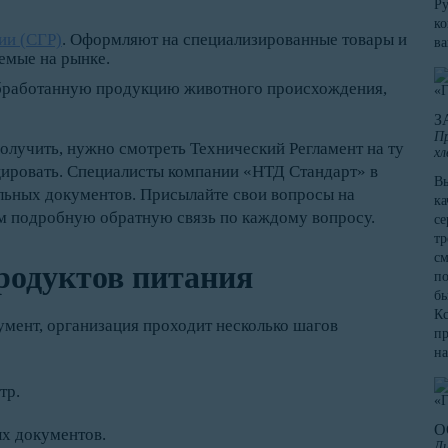
Ру
ко
ии (СГР)
. Оформляют на специализированные товары и
в
емые на рынке.
обработанную продукцию животного происхождения,
З
Пр
олучить, нужно смотреть Технический Регламент на ту
хл
ировать. Специалисты компании «НТД Стандарт» в
Вы
льных документов. Присылайте свои вопросы на
ка
м подробную обратную связь по каждому вопросу.
се
тр
см
родуктов питания
по
бы
Кс
умент, организация проходит несколько шагов
пр
на
тр.
О
х документов.
Ди