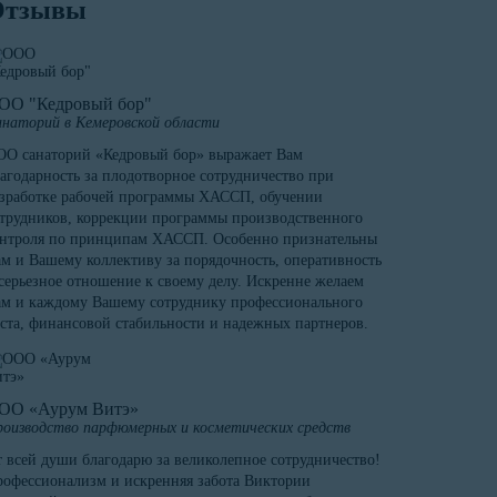
Отзывы
ОО "Кедровый бор"
наторий в Кемеровской области
О санаторий «Кедровый бор» выражает Вам
агодарность за плодотворное сотрудничество при
зработке рабочей программы ХАССП, обучении
трудников, коррекции программы производственного
онтроля по принципам ХАССП. Особенно признательны
м и Вашему коллективу за порядочность, оперативность
серьезное отношение к своему делу. Искренне желаем
м и каждому Вашему сотруднику профессионального
ста, финансовой стабильности и надежных партнеров.
ОО «Аурум Витэ»
оизводство парфюмерных и косметических средств
 всей души благодарю за великолепное сотрудничество!
офессионализм и искренняя забота Виктории