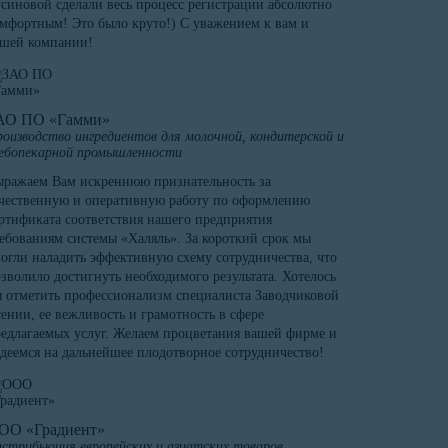
синовой сделали весь процесс регистрации абсолютно
мфортным! Это было круто!) С уважением к вам и
ашей компании!
АО ПО «Гамми»
оизводство ингредиентов для молочной, кондитерской и
ебопекарной промышленности
ражаем Вам искреннюю признательность за
чественную и оперативную работу по оформлению
ртификата соответствия нашего предприятия
ебованиям системы «Халяль». За короткий срок мы
огли наладить эффективную схему сотрудничества, что
зволило достигнуть необходимого результата. Хотелось
 отметить профессионализм специалиста Заводчиковой
ении, ее вежливость и грамотность в сфере
едлагаемых услуг. Желаем процветания вашей фирме и
деемся на дальнейшее плодотворное сотрудничество!
ОО «Градиент»
стрибьюция европейских и азиатских товаров