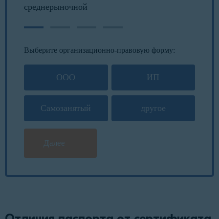
среднерыночной
Выберите организационно-правовую форму:
ООО
ИП
Самозанятый
другое
Далее
Отличия паспорта от сертификата