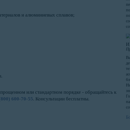
пе
по
атериалов и алюминиевых сплавов;
по
со
со
И
П
Вы
де
те
ас
.
бл
Ни
зн
упрощенном или стандартном порядке - обращайтесь к
Го
(800) 600-70-55
. Консультации бесплатны.
па
со
Б