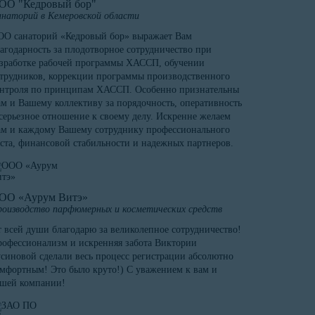
ОО "Кедровый бор"
наторий в Кемеровской области
О санаторий «Кедровый бор» выражает Вам
агодарность за плодотворное сотрудничество при
зработке рабочей программы ХАССП, обучении
трудников, коррекции программы производственного
онтроля по принципам ХАССП. Особенно признательны
м и Вашему коллективу за порядочность, оперативность
серьезное отношение к своему делу. Искренне желаем
м и каждому Вашему сотруднику профессионального
ста, финансовой стабильности и надежных партнеров.
ОО «Аурум Витэ»
оизводство парфюмерных и косметических средств
 всей души благодарю за великолепное сотрудничество!
офессионализм и искренняя забота Виктории
синовой сделали весь процесс регистрации абсолютно
мфортным! Это было круто!) С уважением к вам и
ашей компании!