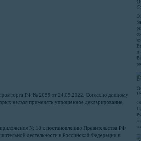
О
Са
ОО
бл
ра
со
к
Ва
и 
Ва
ро
О
Пр
промторга РФ № 2055 от 24.05.2022. Согласно данному
торых нельзя применять упрощенное декларирование,
От
Пр
Ру
ко
в
 приложения № 18 к постановлению Правительства РФ
решительной деятельности в Российской Федерации в