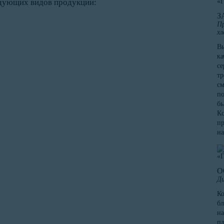
едующих видов продукции:
З
Пр
хл
Вы
ка
се
тр
см
по
бы
Кс
пр
на
О
Ди
К
бл
на
пл