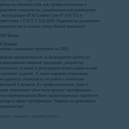
риода вы показали себя, как профессиональные и
рядочные специалисты, разрабатывая нам руководство
 эксплуатации (РЭ) Gradient Cam-07 (SN-T5) в
ответствии с ГОСТ 2. 610-2019. Надеемся на дальнейшее
трудничество и желаем успеха Вашей компании!
П Ванин
родажа импортных продуктов из США
ражаю признательность за проведенную работу по
кларированию пищевой продукции, разработку
хнических условий и регистрацию штрих-кодов на наш
сортимент изделий. А также выражаю искреннюю
агодарность специалисту по работе с клиентами
китиной Елизавете. Ее профессионализм, опыт и
ания значительно облегчили процесс сертификации.
тов порекомендовать Вашу организацию как надёжного
ртнера в сфере сертификации. Надеюсь на дальнейшее
трудничество!
ольше отзывов о нашей работе