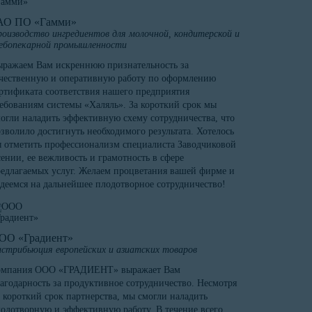
АО ПО «Гамми»
оизводство ингредиентов для молочной, кондитерской и
ебопекарной промышленности
ражаем Вам искреннюю признательность за
чественную и оперативную работу по оформлению
ртификата соответствия нашего предприятия
ебованиям системы «Халяль». За короткий срок мы
огли наладить эффективную схему сотрудничества, что
зволило достигнуть необходимого результата. Хотелось
 отметить профессионализм специалиста Заводчиковой
ении, ее вежливость и грамотность в сфере
едлагаемых услуг. Желаем процветания вашей фирме и
деемся на дальнейшее плодотворное сотрудничество!
ОО «Градиент»
стрибьюция европейских и азиатских товаров
омпания ООО «ГРАДИЕНТ» выражает Вам
агодарность за продуктивное сотрудничество. Несмотря
 короткий срок партнерства, мы смогли наладить
одотворную и эффективную работу. В течение всего