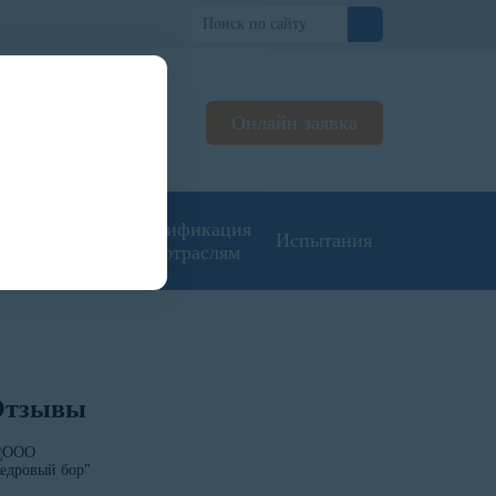
о
Онлайн заявка
ьтируем
жерах
угие типы
Сертификация
Испытания
кументации
по отраслям
Отзывы