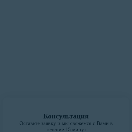
«Наша цель — сделать процесс
оформления документации
максимально удобным и
быстрым для Вас»
У вас есть замечания или предложения?
Мы всегда готовы выслушать.
Написать руководителю
Консультация
Оставьте заявку и мы свяжемся с Вами в
течение 15 минут